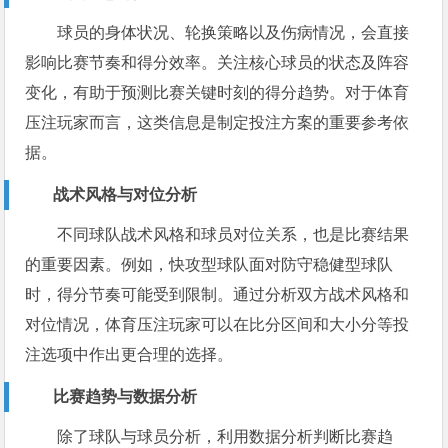
球员的身体状况、轮换策略以及伤病情况，会直接
影响比赛节奏和得分效率。关注核心球员的状态及阵容
变化，有助于预测比赛关键时刻的得分趋势。对于体育
压注玩家而言，这类信息是制定投注方案的重要参考依
据。
战术风格与对位分析
不同球队战术风格和球员对位关系，也是比赛结果
的重要因素。例如，快攻型球队面对防守稳健型球队
时，得分节奏可能受到限制。通过分析双方战术风格和
对位情况，体育压注玩家可以在比分区间和大小分等投
注选项中作出更合理的选择。
比赛趋势与数据分析
除了球队与球员分析，利用数据分析判断比赛趋