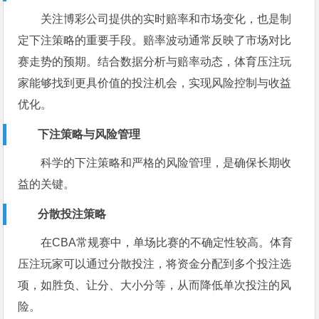
关注博彩公司提供的实时赔率和市场变化，也是制
定下注策略的重要手段。赔率波动通常反映了市场对比
赛走势的预期。结合数据分析与赔率动态，体育压注玩
家能够找到更具价值的投注机会，实现风险控制与收益
优化。
下注策略与风险管理
科学的下注策略和严格的风险管理，是确保长期收
益的关键。
分散投注策略
在CBA常规赛中，单场比赛的不确定性较高。体育
压注玩家可以通过分散投注，将资金分配到多个投注选
项，如胜负、让分、大小分等，从而降低单次投注的风
险。