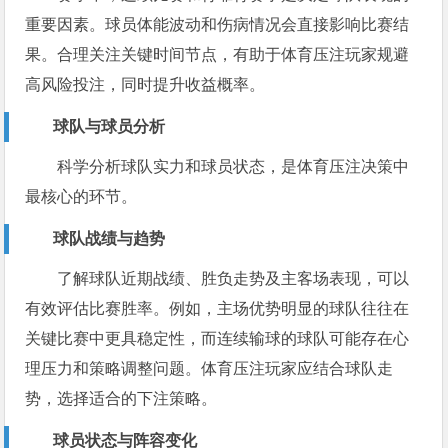
重要因素。球员体能波动和伤病情况会直接影响比赛结
果。合理关注关键时间节点，有助于体育压注玩家规避
高风险投注，同时提升收益概率。
球队与球员分析
科学分析球队实力和球员状态，是体育压注决策中
最核心的环节。
球队战绩与趋势
了解球队近期战绩、胜负走势及主客场表现，可以
有效评估比赛胜率。例如，主场优势明显的球队往往在
关键比赛中更具稳定性，而连续输球的球队可能存在心
理压力和策略调整问题。体育压注玩家应结合球队走
势，选择适合的下注策略。
球员状态与阵容变化