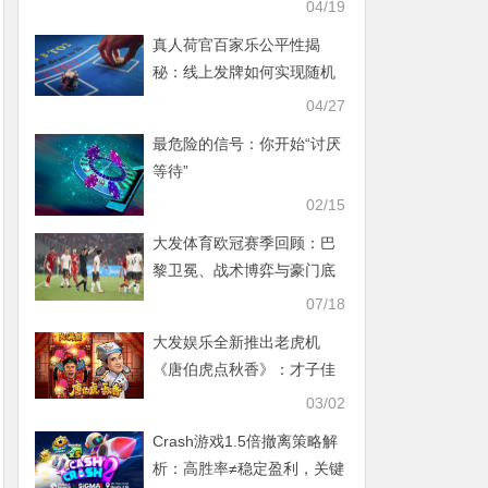
解析（2026最新版）
04/19
真人荷官百家乐公平性揭
秘：线上发牌如何实现随机
性与透明机制？
04/27
最危险的信号：你开始“讨厌
等待”
02/15
大发体育欧冠赛季回顾：巴
黎卫冕、战术博弈与豪门底
蕴
07/18
大发娱乐全新推出老虎机
《唐伯虎点秋香》：才子佳
人谱写水墨江南浪漫篇章
03/02
Crash游戏1.5倍撤离策略解
析：高胜率≠稳定盈利，关键