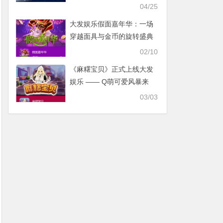
在执行与风控
04/25
大发娱乐假面嘉年华：一场
穿越面具与金币的旋转盛典
02/10
《麻糬宝贝》正式上线大发
娱乐 —— Q萌可爱风暴来
袭，甜蜜旋转赢大奖！
03/03