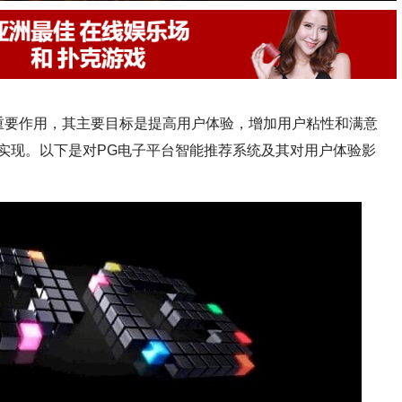
重要作用，其主要目标是提高用户体验，增加用户粘性和满意
实现。以下是对PG电子平台智能推荐系统及其对用户体验影