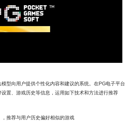
法模型向用户提供个性化内容和建议的系统。在PG电子平台
好设置、游戏历史等信息，运用如下技术和方法进行推荐
），推荐与用户历史偏好相似的游戏