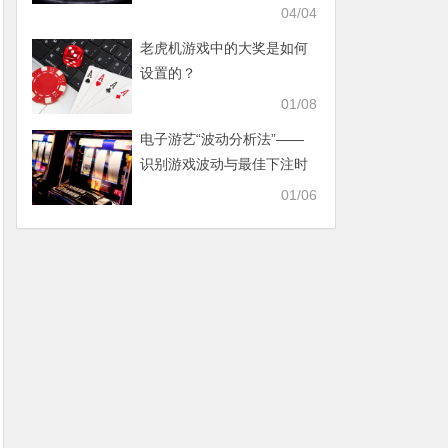
04/04
老虎机游戏中的大奖是如何
设置的？
01/08
电子游艺“波动分析法”——
识别游戏波动与最佳下注时
机
01/06