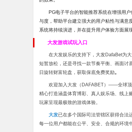
PG电子平台的智能推荐系统在增强用
与度，帮助平台建立强大的用户粘性与满意
系统将持续演进，并在提升用户体验方面展
大发游戏试玩入口
在
大发娱乐
的支持下，大发DafaBe
短暂放松，还是寻找一款节奏平衡、画面讨
日旋转财富轮盘，获取保底免费奖励
。
欢迎加入大发（DAFABET）——全
精心打造涵盖体育博彩、真人娱乐场、线上
玩家呈现最极致的游戏体验。
大发
已在多个国际司法管辖区获得合法
每一位用户都能在公平、安全、合规的环境