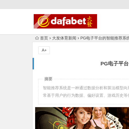
首页
大发体育新闻
PG电子平台的智能推荐系
A+
PG电子平
摘要
智能推荐系统是一种通过数据分析和算法模型向
常基于用户的行为数据、偏好设置、游戏历史等