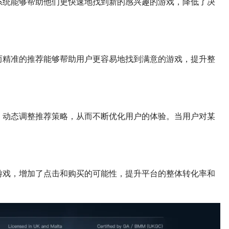
系统能够帮助他们更快速地找到新的感兴趣的游戏，降低了决
而精准的推荐能够帮助用户更容易地找到满意的游戏，提升整
，动态调整推荐策略，从而不断优化用户的体验。当用户对某
游戏，增加了点击和购买的可能性，提升平台的整体转化率和