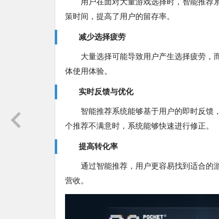
用户在面对大量游戏选择时，智能推荐
策时间，提高了用户的留存率。
减少选择疲劳
大量选择可能导致用户产生选择疲劳，
体使用体验。
实时反馈与优化
智能推荐系统能够基于用户的即时反馈
个推荐不满意时，系统能够快速进行修正。
提高转化率
通过智能推荐，用户更容易找到适合的
营收。