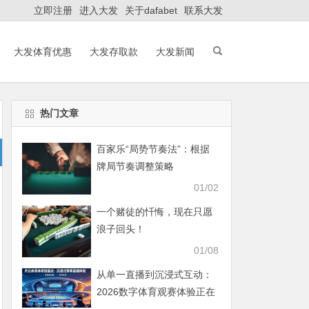
立即注册
进入大发
关于dafabet
联系大发
大发体育优惠
大发存取款
大发新闻
热门文章
百家乐“局势节奏法”：根据
牌局节奏调整策略
01/02
一个赌徒的忏悔，现在只愿
浪子回头！
01/08
从单一直播到沉浸式互动：
2026数字体育观赛体验正在