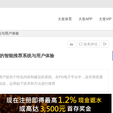
大发体育
大发APP
大发VIP
统与用户体验
发表评论
台的智能推荐系统与用户体验
用户提供个性化内容和建议的系统。在PG电子平台中，这些系统通
信息，运用如下技术和方法进行推荐