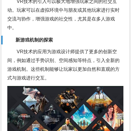
VR技术的引入可以极大地增强玩家之间的社交互
动。玩家可以在虚拟环境中与朋友或其他玩家进行实时
交流与协作，增强游戏的社交性，尤其是在多人游戏
中。
新游戏机制的探索
VR技术的应用为游戏设计师提供了更多的创新空
间，例如通过手势识别、空间感知等特点，引入全新的
游戏机制。这些机制能够让玩家以更加自然和直观的方
式与游戏进行交互。