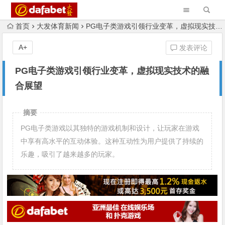
首页
大发体育新闻
PG电子类游戏引领行业变革，虚拟现实技术的融合展望
A+
发表评论
PG电子类游戏引领行业变革，虚拟现实技术的融
合展望
摘要
PG电子类游戏以其独特的游戏机制和设计，让玩家在游戏
中享有高水平的互动体验。这种互动性为用户提供了持续的
乐趣，吸引了越来越多的玩家。