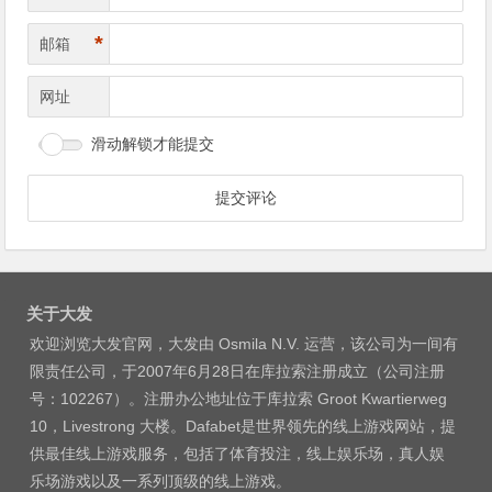
*
邮箱
网址
滑动解锁才能提交
关于大发
欢迎浏览大发官网，大发由 Osmila N.V. 运营，该公司为一间有
限责任公司，于2007年6月28日在库拉索注册成立（公司注册
号：102267）。注册办公地址位于库拉索 Groot Kwartierweg
10，Livestrong 大楼。Dafabet是世界领先的线上游戏网站，提
供最佳线上游戏服务，包括了体育投注，线上娱乐场，真人娱
乐场游戏以及一系列顶级的线上游戏。