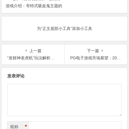
游戏介绍：哥特式吸血鬼主题的
神秘冒险
为“正文底部小工具”添加小工具
上一篇
下一篇
“发财神老虎机”玩法解析：传统文化与现代娱乐的融合
PG电子游戏市场展望：2026年增长趋势与战略分析
文
发表评论
章
导
航
*
昵称