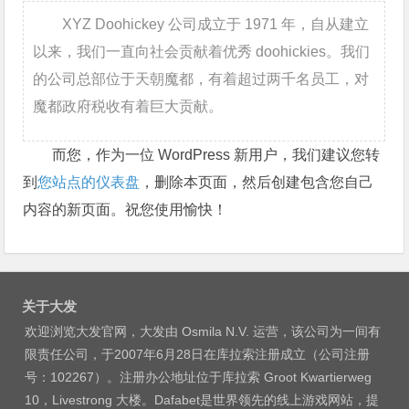
XYZ Doohickey 公司成立于 1971 年，自从建立
以来，我们一直向社会贡献着优秀 doohickies。我们
的公司总部位于天朝魔都，有着超过两千名员工，对
魔都政府税收有着巨大贡献。
而您，作为一位 WordPress 新用户，我们建议您转
到
您站点的仪表盘
，删除本页面，然后创建包含您自己
内容的新页面。祝您使用愉快！
关于大发
欢迎浏览大发官网，大发由 Osmila N.V. 运营，该公司为一间有
限责任公司，于2007年6月28日在库拉索注册成立（公司注册
号：102267）。注册办公地址位于库拉索 Groot Kwartierweg
10，Livestrong 大楼。Dafabet是世界领先的线上游戏网站，提