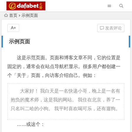
首页
示例页面
A+
发表评论
示例页面
这是示范页面。页面和博客文章不同，它的位置是
固定的，通常会在站点导航栏显示。很多用户都创建一
个「关于」页面，向访客介绍自己。例如：
大家好！ 我白天是一名快递小哥，晚上是一名有
抱负的魔术师，这是我的网站。 我住在北京，养了一
只名叫二哈的小狗。 我平时喜欢喝可乐，还有遛狗。
……或这个：