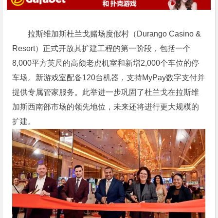
拉斯维加斯杜兰戈赌场度假村（Durango Casino &
Resort）正式开放其扩建工程的第一阶段，包括一个
8,000平方英尺的高额老虎机室和新增2,000个车位的停
车场。新游戏室配备120台机器，支持MyPay数字支付并
提供专属管家服务。此举进一步巩固了杜兰戈在拉斯维
加斯西南部市场的领先地位，未来还将进行更大规模的
扩建。