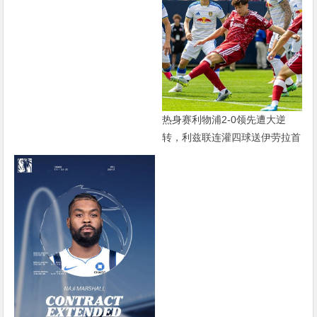
热身赛利物浦2-0领先遭大逆
转，利兹联连灌四球送伊劳拉首
败