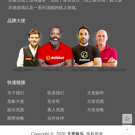
供最佳线上游戏服务，包括了体育投注，线上娱乐场，真人娱
乐场游戏以及一系列顶级的线上游戏。
品牌大使
快速链接
关于我们
联系我们
大发邮件
形象大使
安全性
大发优惠
娱乐优惠
真人优惠
大发攻略
棋牌攻略
合作伙伴
Copyright © 2026
大发娱乐
版权所有.