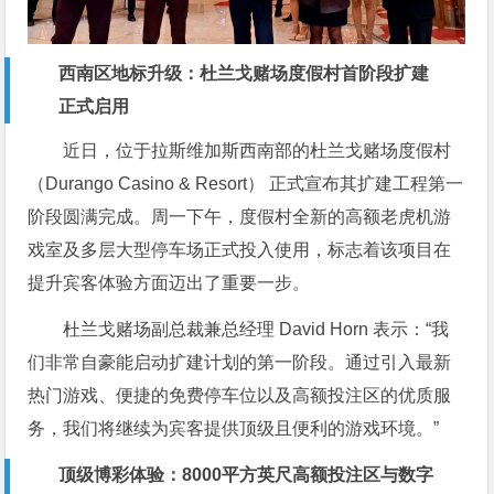
西南区地标升级：杜兰戈赌场度假村首阶段扩建
正式启用
近日，位于拉斯维加斯西南部的杜兰戈赌场度假村
（Durango Casino & Resort） 正式宣布其扩建工程第一
阶段圆满完成。周一下午，度假村全新的高额老虎机游
戏室及多层大型停车场正式投入使用，标志着该项目在
提升宾客体验方面迈出了重要一步。
杜兰戈赌场副总裁兼总经理 David Horn 表示：“我
们非常自豪能启动扩建计划的第一阶段。通过引入最新
热门游戏、便捷的免费停车位以及高额投注区的优质服
务，我们将继续为宾客提供顶级且便利的游戏环境。”
顶级博彩体验：8000平方英尺高额投注区与数字